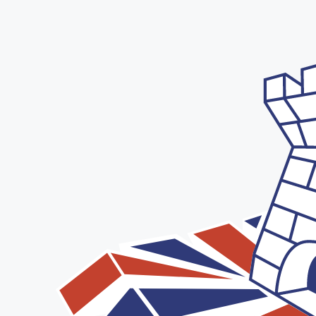
Vés
al
contingut